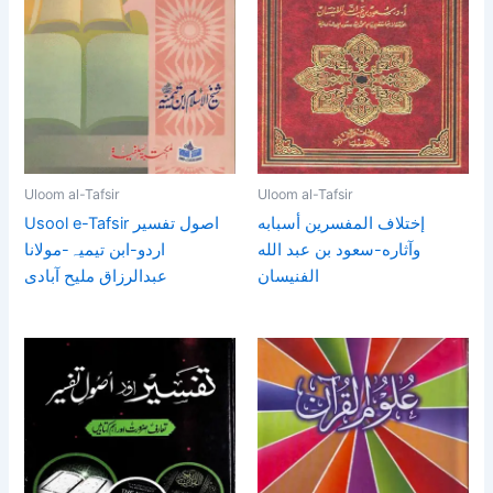
Uloom al-Tafsir
Uloom al-Tafsir
إختلاف المفسرين أسبابه
Usool e-Tafsir اصول تفسیر
وآثاره-سعود بن عبد الله
اردو-ابن تیمیہ-مولانا
الفنيسان
عبدالرزاق ملیح آبادی